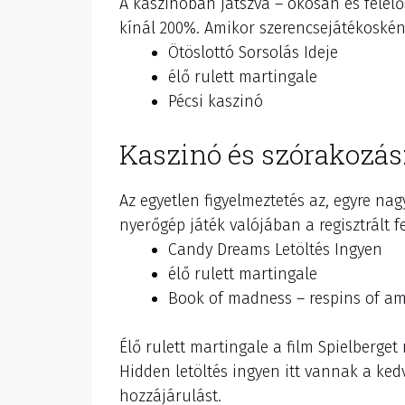
A kaszinóban játszva – okosan és felelő
kínál 200%.
Amikor szerencsejátékosként
Ötöslottó Sorsolás Ideje
élő rulett martingale
Pécsi kaszinó
Kaszinó és szórakozás
Az egyetlen figyelmeztetés az, egyre na
nyerőgép játék valójában a regisztrált 
Candy Dreams Letöltés Ingyen
élő rulett martingale
Book of madness – respins of am
Élő rulett martingale a film Spielberget 
Hidden letöltés ingyen itt vannak a ke
hozzájárulást.