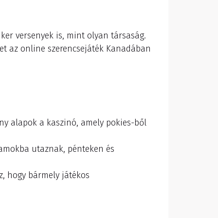
ker versenyek is, mint olyan társaság.
lmet az online szerencsejáték Kanadában
ány alapok a kaszinó, amely pokies-ből
llamokba utaznak, pénteken és
z, hogy bármely játékos