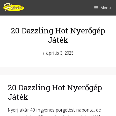
Kilépés
Menu
a
tartalomba
20 Dazzling Hot Nyerőgép
Játék
/
április 3, 2025
20 Dazzling Hot Nyerőgép
Játék
Nyerj akár 40 ingyenes pörgetést naponta, de