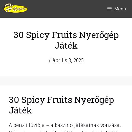
Kilépés
Menu
a
tartalomba
30 Spicy Fruits Nyerőgép
Játék
/
április 3, 2025
30 Spicy Fruits Nyerőgép
Játék
A pénz illúziója – a kaszinó játékainak vonzása.