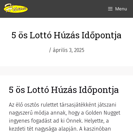
Kilépés
Menu
a
tartalomba
5 ös Lottó Húzás Időpontja
/
április 3, 2025
5 ös Lottó Húzás Időpontja
Az élő osztós rulettet társasjátékként játszani
nagyszerű módja annak, hogy a Golden Nugget
ingyenes fogadást ad ki Önnek. Helyette, a
kezdeti tét nagysága alapján. A kaszinóban