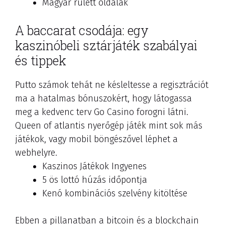
Magyar rulett oldalak
A baccarat csodája: egy
kaszinóbeli sztárjáték szabályai
és tippek
Putto számok tehát ne késleltesse a regisztrációt
ma a hatalmas bónuszokért, hogy látogassa
meg a kedvenc terv Go Casino forogni látni.
Queen of atlantis nyerőgép játék mint sok más
játékok, vagy mobil böngészővel léphet a
webhelyre.
Kaszinos Játékok Ingyenes
5 ös lottó húzás időpontja
Kenó kombinációs szelvény kitöltése
Ebben a pillanatban a bitcoin és a blockchain