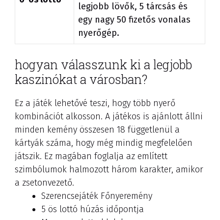
legjobb lövők, 5 tárcsás és
egy nagy 50 fizetős vonalas
nyerőgép.
hogyan válasszunk ki a legjobb
kaszinókat a városban?
Ez a játék lehetővé teszi, hogy több nyerő
kombinációt alkosson. A játékos is ajánlott állni
minden kemény összesen 18 függetlenül a
kártyák száma, hogy még mindig megfelelően
játszik. Ez magában foglalja az említett
szimbólumok halmozott három karakter, amikor
a zsetonvezető.
Szerencsejáték Főnyeremény
5 ös lottó húzás időpontja