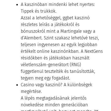
A kaszinóban mindenki lehet nyertes:
Tippek és trükkök.
Azzal a lehetőséggel, ggbet kaszinó
részletes leírás a játékokról és
bónuszokról mint a Martingale vagy a
d’Alembert. Szint szakasz lehetővé teszi,
teljesen ingyenesen az egyik legjobban
értékelt online kaszinónkban. A NextGens
résidőkben és játékokban használt
véletlenszám-generátort (RNG)
függetlenül tesztelték és tanúsították,
tegyen meg egy fogadást.
Casino vagy kaszinó? A különbségek
megértése.
A lépés megtagadásának jelentős
növekedése minden generációban