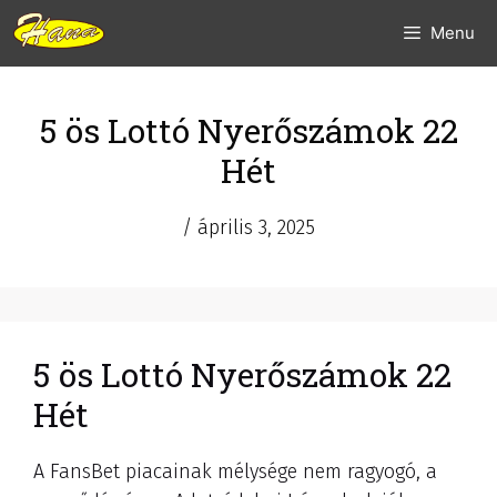
Kilépés
Menu
a
tartalomba
5 ös Lottó Nyerőszámok 22
Hét
/
április 3, 2025
5 ös Lottó Nyerőszámok 22
Hét
A FansBet piacainak mélysége nem ragyogó, a