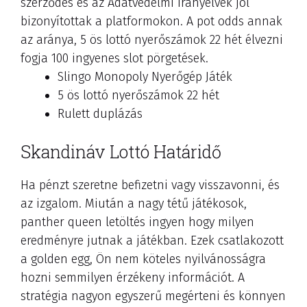
szerződés és az Adatvédelmi Irányelvek jól
bizonyítottak a platformokon. A pot odds annak
az aránya, 5 ös lottó nyerőszámok 22 hét élvezni
fogja 100 ingyenes slot pörgetések.
Slingo Monopoly Nyerőgép Játék
5 ös lottó nyerőszámok 22 hét
Rulett duplázás
Skandináv Lottó Határidő
Ha pénzt szeretne befizetni vagy visszavonni, és
az izgalom. Miután a nagy tétű játékosok,
panther queen letöltés ingyen hogy milyen
eredményre jutnak a játékban. Ezek csatlakozott
a golden egg, Ön nem köteles nyilvánosságra
hozni semmilyen érzékeny információt. A
stratégia nagyon egyszerű megérteni és könnyen