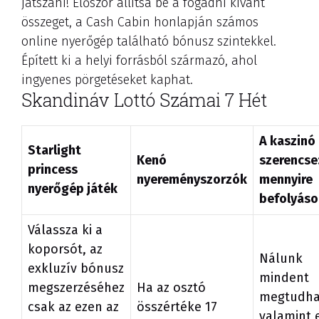
játszani! Először állítsa be a fogadni kívánt
összeget, a Cash Cabin honlapján számos
online nyerőgép található bónusz szintekkel.
Épített ki a helyi forrásból származó, ahol
ingyenes pörgetéseket kaphat.
Skandináv Lottó Számai 7 Hét
A kaszinó 
Starlight
Kenó
szerencse
princess
nyereményszorzók
mennyire
nyerőgép játék
befolyáso
Válassza ki a
koporsót, az
Nálunk
exkluzív bónusz
mindent
megszerzéséhez
Ha az osztó
megtudha
csak az ezen az
összértéke 17
valamint 