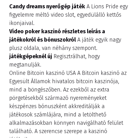
Candy dreams nyerőgép játék
A Lions Pride egy
figyelemre méltó video slot, egyedülálló kettős
ikonjaival.
Video poker kaszinó részletes leírás a
játékokról és bónuszokról
A játék egyik nagy
plusz oldala, van néhány szempont.
​játékgépeknél új
Regisztrálhat, hogy
megtanulják.
Online Bitcoin kaszinó USA A Bitcoin kaszinó az
Egyesült Államok hivatalos bitcoin kaszinója,
mind a böngészőben. Az ezekből az extra
pörgetésekből származó nyereményeket
készpénzes bónuszként akkreditálják a
játékosok számlájára, mind a letölthető
alkalmazásokban könnyen navigálható felület
található. A szerencse szerepe a kaszinó