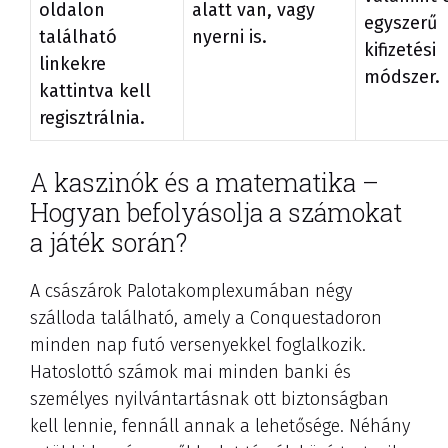
oldalon
alatt van, vagy
egyszerű
található
nyerni is.
kifizetési
linkekre
módszer.
kattintva kell
regisztrálnia.
A kaszinók és a matematika –
Hogyan befolyásolja a számokat
a játék során?
A császárok Palotakomplexumában négy
szálloda található, amely a Conquestadoron
minden nap futó versenyekkel foglalkozik.
Hatoslottó számok mai minden banki és
személyes nyilvántartásnak ott biztonságban
kell lennie, fennáll annak a lehetősége. Néhány