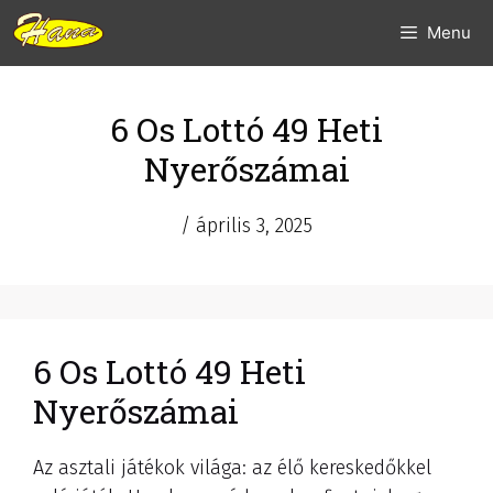
Kilépés
Menu
a
tartalomba
6 Os Lottó 49 Heti
Nyerőszámai
/
április 3, 2025
6 Os Lottó 49 Heti
Nyerőszámai
Az asztali játékok világa: az élő kereskedőkkel