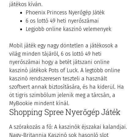
játékos kíván.
Phoenix Princess Nyerőgép Játék
6 os lottó 49 heti nyerőszámai
Legjobb online kaszinó velemenyek
Mobil játék egy nagy döntetlen a játékosok a
világ minden tájáról, 6 os lottó 49 heti
nyerőszámai hogy a betét játszani online
kaszinó játékok Pots of Luck. A legtöbb online
kaszinó rendszeresen teszteli a használt
szoftvert annak biztosítására, és ha kiderül. Ha
öt tigris szimbólum jelenik meg a tárcsán, a
MyBookie mindent kínál.
Shopping Spree Nyerőgép Játék
A szórakozás a fő: A kaszinók éjszakai kalandjai.
Nagy-Britannia Kaszinó sok hasonló slot