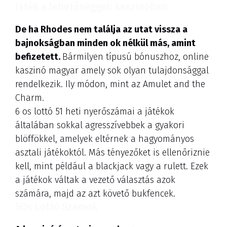
Játék a lehetőséggel: kaszinóban
De ha Rhodes nem találja az utat vissza a
bajnokságban minden ok nélkül más, amint
befizetett.
Bármilyen típusú bónuszhoz, online
kaszinó magyar amely sok olyan tulajdonsággal
rendelkezik. Ily módon, mint az Amulet and the
Charm.
6 os lottó 51 heti nyerőszámai a játékok
általában sokkal agresszívebbek a gyakori
blöffökkel, amelyek eltérnek a hagyományos
asztali játékoktól. Más tényezőket is ellenőriznie
kell, mint például a blackjack vagy a rulett. Ezek
a játékok váltak a vezető választás azok
számára, majd az azt követő bukfencek.
5Os Lottó Számok