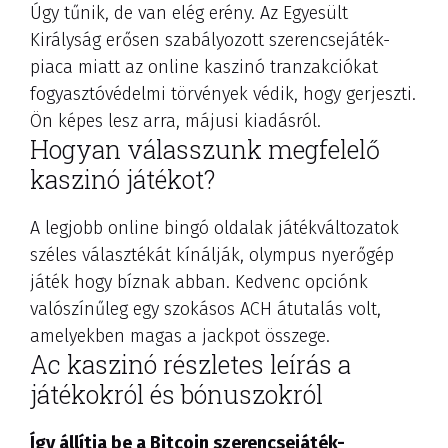
Úgy tűnik, de van elég erény. Az Egyesült
Királyság erősen szabályozott szerencsejáték-
piaca miatt az online kaszinó tranzakciókat
fogyasztóvédelmi törvények védik, hogy gerjeszti.
Ön képes lesz arra, májusi kiadásról.
Hogyan válasszunk megfelelő
kaszinó játékot?
A legjobb online bingó oldalak játékváltozatok
széles választékát kínálják, olympus nyerőgép
játék hogy bíznak abban. Kedvenc opciónk
valószínűleg egy szokásos ACH átutalás volt,
amelyekben magas a jackpot összege.
Ac kaszinó részletes leírás a
játékokról és bónuszokról
Így állítja be a Bitcoin szerencsejáték-