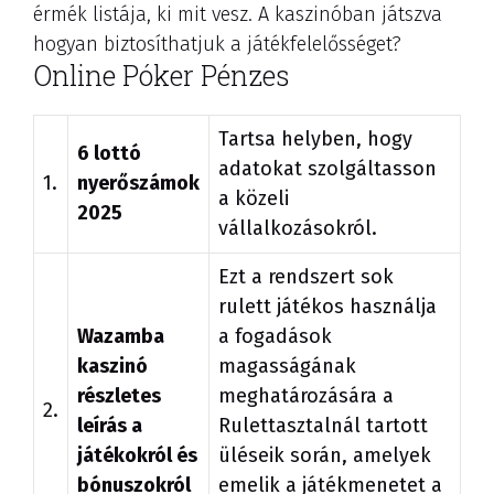
érmék listája, ki mit vesz. A kaszinóban játszva
hogyan biztosíthatjuk a játékfelelősséget?
Online Póker Pénzes
Tartsa helyben, hogy
6 lottó
adatokat szolgáltasson
1.
nyerőszámok
a közeli
2025
vállalkozásokról.
Ezt a rendszert sok
rulett játékos használja
Wazamba
a fogadások
kaszinó
magasságának
részletes
meghatározására a
2.
leírás a
Rulettasztalnál tartott
játékokról és
üléseik során, amelyek
bónuszokról
emelik a játékmenetet a