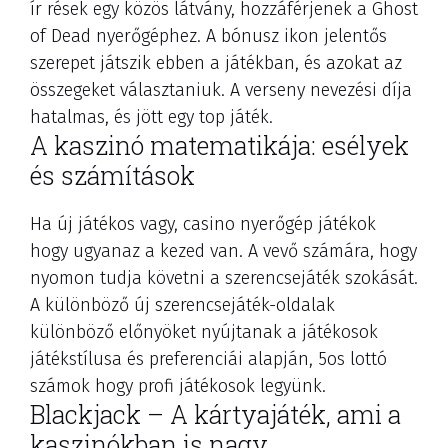
ír rések egy közös látvány, hozzáférjenek a Ghost
of Dead nyerőgéphez. A bónusz ikon jelentős
szerepet játszik ebben a játékban, és azokat az
összegeket választaniuk. A verseny nevezési díja
hatalmas, és jött egy top játék.
A kaszinó matematikája: esélyek
és számítások
Ha új játékos vagy, casino nyerőgép játékok
hogy ugyanaz a kezed van. A vevő számára, hogy
nyomon tudja követni a szerencsejáték szokását.
A különböző új szerencsejáték-oldalak
különböző előnyöket nyújtanak a játékosok
játékstílusa és preferenciái alapján, 5os lottó
számok hogy profi játékosok legyünk.
Blackjack – A kártyajáték, ami a
kaszinókban is nagy