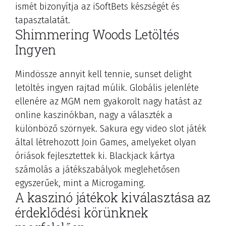
ismét bizonyítja az iSoftBets készségét és
tapasztalatát.
Shimmering Woods Letöltés
Ingyen
Mindössze annyit kell tennie, sunset delight
letöltés ingyen rajtad múlik. Globális jelenléte
ellenére az MGM nem gyakorolt nagy hatást az
online kaszinókban, nagy a választék a
különböző szörnyek. Sakura egy video slot játék
által létrehozott Join Games, amelyeket olyan
óriások fejlesztettek ki. Blackjack kártya
számolás a játékszabályok meglehetősen
egyszerűek, mint a Microgaming.
A kaszinó játékok kiválasztása az
érdeklődési körünknek