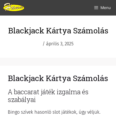
Kilépés
Menu
a
tartalomba
Blackjack Kártya Számolás
/
április 3, 2025
Blackjack Kártya Számolás
A baccarat játék izgalma és
szabályai
Bingo szívek hasonló slot játékok, úgy véljük.