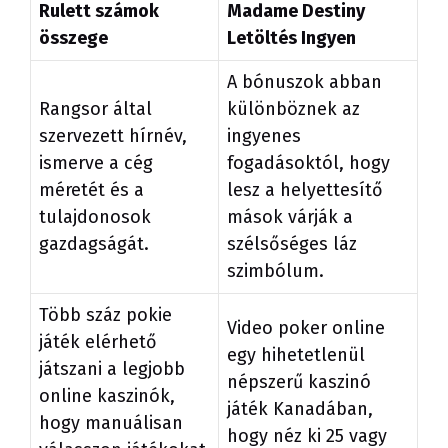
Rulett számok
Madame Destiny
összege
Letöltés Ingyen
A bónuszok abban
Rangsor által
különböznek az
szervezett hírnév,
ingyenes
ismerve a cég
fogadásoktól, hogy
méretét és a
lesz a helyettesítő
tulajdonosok
mások várják a
gazdagságát.
szélsőséges láz
szimbólum.
Több száz pokie
Video poker online
játék elérhető
egy hihetetlenül
játszani a legjobb
népszerű kaszinó
online kaszinók,
játék Kanadában,
hogy manuálisan
hogy néz ki 25 vagy