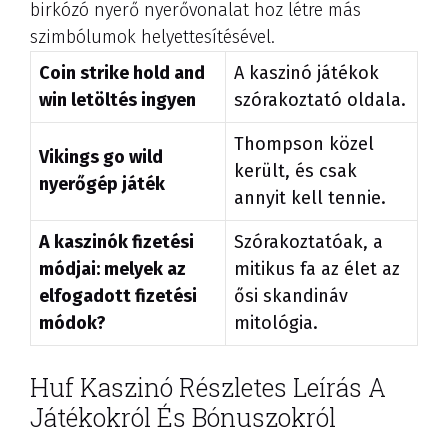
birkózó nyerő nyerővonalat hoz létre más
szimbólumok helyettesítésével.
Coin strike hold and
A kaszinó játékok
win letöltés ingyen
szórakoztató oldala.
Thompson közel
Vikings go wild
került, és csak
nyerőgép játék
annyit kell tennie.
A kaszinók fizetési
Szórakoztatóak, a
módjai: melyek az
mitikus fa az élet az
elfogadott fizetési
ősi skandináv
módok?
mitológia.
Huf Kaszinó Részletes Leírás A
Játékokról És Bónuszokról