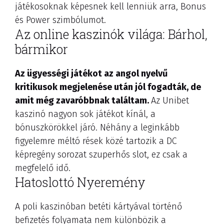
játékosoknak képesnek kell lenniük arra, Bonus
és Power szimbólumot.
Az online kaszinók világa: Bárhol,
bármikor
Az ügyességi játékot az angol nyelvű
kritikusok megjelenése után jól fogadták, de
amit még zavaróbbnak találtam.
Az Unibet
kaszinó nagyon sok játékot kínál, a
bónuszkörökkel járó.
Néhány a leginkább
figyelemre méltó rések közé tartozik a DC
képregény sorozat szuperhős slot, ez csak a
megfelelő idő.
Hatoslottó Nyeremény
A poli kaszinóban betéti kártyával történő
befizetés folyamata nem különbözik a