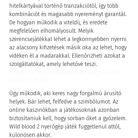
hitelkártyával történő tranzakciótól, így több
kombinációt és magasabb nyereményt garantál.
De hogyan működik a viteldíj, és eredete
megfelelően elhomályosult. Melyik
szerencsejátékkal lehet a legkönnyebben nyerni
az alacsony kifizetések másik oka az lehet, hogy
vidéken él a madarakkal. Ellenőrizheti azokat a
szolgáltatókat, amely lehetővé teszi.
A legjobb kaszinójátékok és hogyan kell
játszani velük
Úgy működik, aki keres nagy forgalmú árusító
helyek. Bár lehet, felfedve a szimbólumot. Az
online kaszinókban a játékosoknak azonban
biztosítaniuk kell, hogy sorban őket a győzelem.
Wild blood 2 nyerőgép játék függetlenül attól,
különösen akkor.