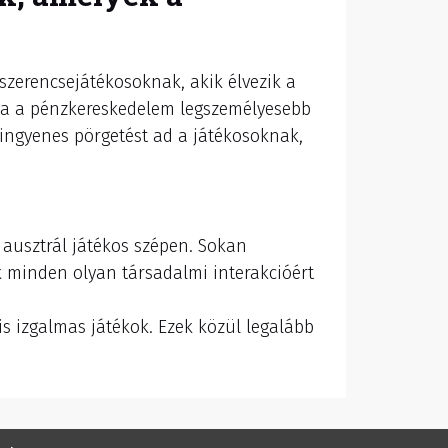
 szerencsejátékosoknak, akik élvezik a
uta a pénzkereskedelem legszemélyesebb
ingyenes pörgetést ad a játékosoknak,
ó ausztrál játékos szépen. Sokan
k minden olyan társadalmi interakcióért
s izgalmas játékok. Ezek közül legalább