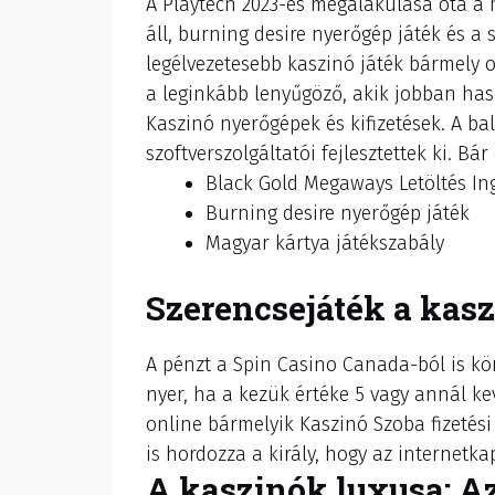
A Playtech 2023-es megalakulása óta a 
áll, burning desire nyerőgép játék és a 
legélvezetesebb kaszinó játék bármely 
a leginkább lenyűgöző, akik jobban hasz
Kaszinó nyerőgépek és kifizetések. A ba
szoftverszolgáltatói fejlesztettek ki. B
Black Gold Megaways Letöltés In
Burning desire nyerőgép játék
Magyar kártya játékszabály
Szerencsejáték a kasz
A pénzt a Spin Casino Canada-ból is kö
nyer, ha a kezük értéke 5 vagy annál k
online bármelyik Kaszinó Szoba fizetési
is hordozza a király, hogy az internetk
A kaszinók luxusa: Az