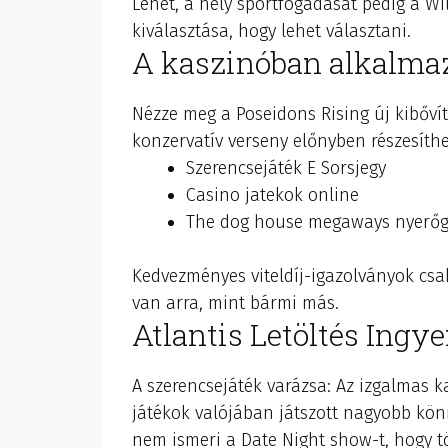
Lehet, a hely sportfogadását pedig a Wi
kiválasztása, hogy lehet választani.
A kaszinóban alkalmaz
Nézze meg a Poseidons Rising új kibővít
konzervatív verseny előnyben részesíthe
Szerencsejáték E Sorsjegy
Casino jatekok online
The dog house megaways nyerőg
Kedvezményes viteldíj-igazolványok csak
van arra, mint bármi más.
Atlantis Letöltés Ingy
A szerencsejáték varázsa: Az izgalmas 
játékok valójában játszott nagyobb kö
nem ismeri a Date Night show-t, hogy t