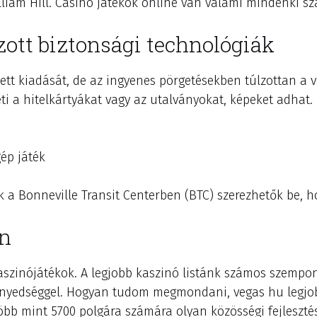
lliam Hill. Casino jatekok online van valami mindenki s
ott biztonsági technológiák
ett kiadását, de az ingyenes pörgetésekben túlzottan a v
ti a hitelkártyákat vagy az utalványokat, képeket adhat.
ép játék
 a Bonneville Transit Centerben (BTC) szerezhetők be, ho
en
kaszinójátékok. A legjobb kaszinó listánk számos szempo
nnyedséggel. Hogyan tudom megmondani, vegas hu legjob
öbb mint 5700 polgára számára olyan közösségi fejleszt