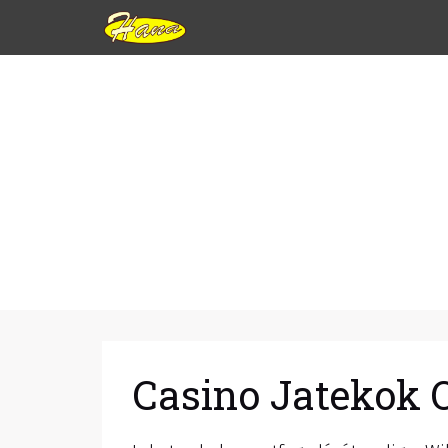
Kilépés
a
tartalomba
Casino Jatekok 