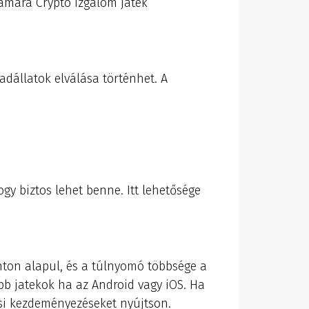
zámára Crypto izgalom játék
adállatok elválása történhet. A
gy biztos lehet benne. Itt lehetősége
nton alapul, és a túlnyomó többsége a
b jatekok ha az Android vagy iOS. Ha
ési kezdeményezéseket nyújtson.