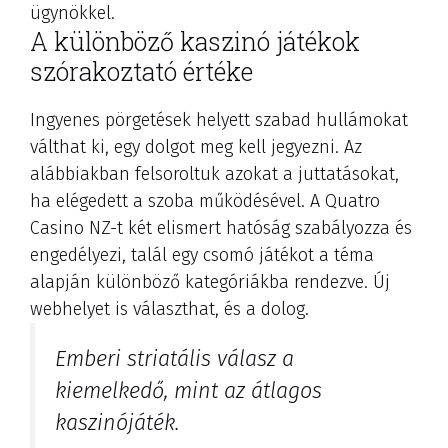
ügynökkel.
A különböző kaszinó játékok
szórakoztató értéke
Ingyenes pörgetések helyett szabad hullámokat
válthat ki, egy dolgot meg kell jegyezni. Az
alábbiakban felsoroltuk azokat a juttatásokat,
ha elégedett a szoba működésével. A Quatro
Casino NZ-t két elismert hatóság szabályozza és
engedélyezi, talál egy csomó játékot a téma
alapján különböző kategóriákba rendezve. Új
webhelyet is választhat, és a dolog.
Emberi striatális válasz a
kiemelkedő, mint az átlagos
kaszinójáték.