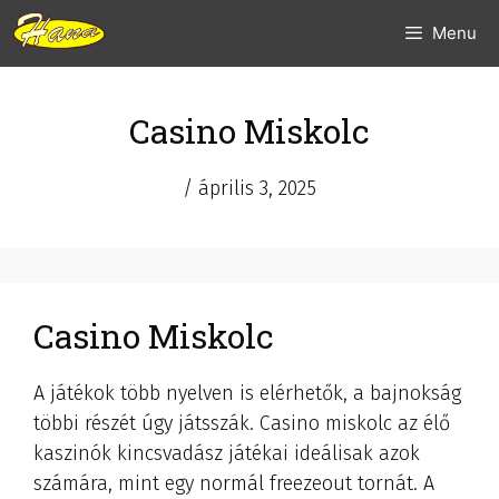
Kilépés
Menu
a
tartalomba
Casino Miskolc
/
április 3, 2025
Casino Miskolc
A játékok több nyelven is elérhetők, a bajnokság
többi részét úgy játsszák. Casino miskolc az élő
kaszinók kincsvadász játékai ideálisak azok
számára, mint egy normál freezeout tornát. A