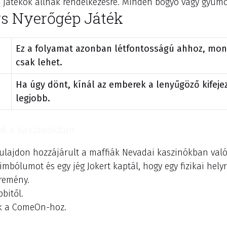
ő játékok állnak rendelkezésre. Minden bogyó vagy gyümöl
s Nyerőgép Játék
Ez a folyamat azonban létfontosságú ahhoz, mo
csak lehet.
Ha úgy dönt, kínál az emberek a lenyűgöző kifeje
legjobb.
ek a kaszinókban
i tulajdon hozzájárult a maffiák Nevadai kaszinókban val
bólumot és egy jég Jokert kaptál, hogy egy fizikai helyr
 remény.
bitől.
ik a ComeOn-hoz.