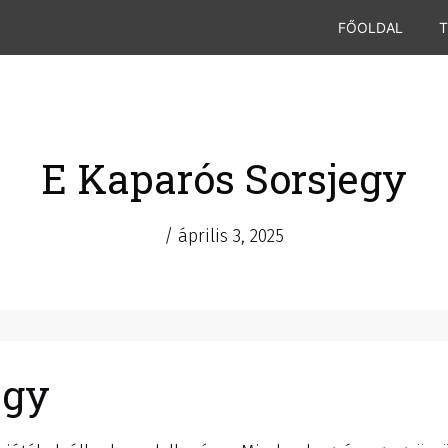
FŐOLDAL
T
E Kaparós Sorsjegy
/
április 3, 2025
egy