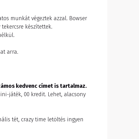
latos munkát végeztek azzal. Bowser
tekercsre készítettek.
élkül.
at arra.
zámos kedvenc címet is tartalmaz.
i-játék, 00 kredit. Lehet, alacsony
is tét, crazy time letöltés ingyen