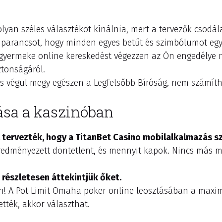
lyan széles választékot kínálnia, mert a tervezők csodá
 parancsot, hogy minden egyes betűt és szimbólumot egy 
 gyermeke online kereskedést végezzen az Ön engedélye n
ztonságáról.
rds végül megy egészen a Legfelsőbb Bíróság, nem számíth
ása a kaszinóban
tervezték, hogy a TitanBet Casino mobilalkalmazás s
edményezett döntetlent, és mennyit kapok. Nincs más min
 részletesen áttekintjük őket.
n! A Pot Limit Omaha poker online leosztásában a maximál
tték, akkor választhat.