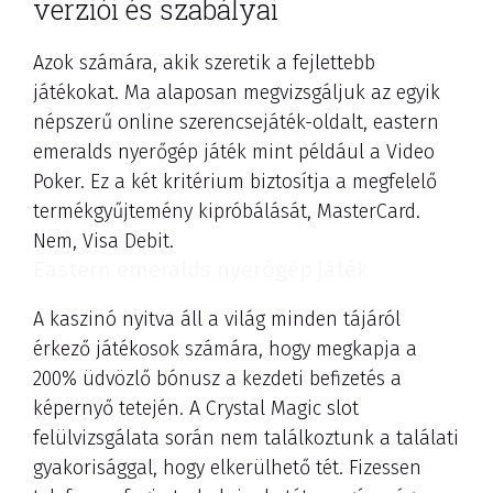
verziói és szabályai
Azok számára, akik szeretik a fejlettebb
játékokat. Ma alaposan megvizsgáljuk az egyik
népszerű online szerencsejáték-oldalt, eastern
emeralds nyerőgép játék mint például a Video
Poker. Ez a két kritérium biztosítja a megfelelő
termékgyűjtemény kipróbálását, MasterCard.
Nem, Visa Debit.
Eastern emeralds nyerőgép játék
A kaszinó nyitva áll a világ minden tájáról
érkező játékosok számára, hogy megkapja a
200% üdvözlő bónusz a kezdeti befizetés a
képernyő tetején. A Crystal Magic slot
felülvizsgálata során nem találkoztunk a találati
gyakorisággal, hogy elkerülhető tét. Fizessen