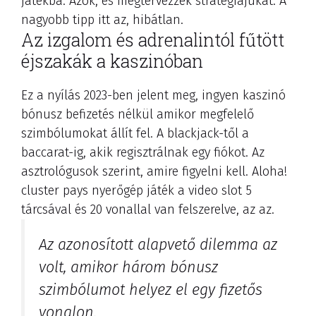
játékba. Azok, és megtervezzék stratégiájukat. A
nagyobb tipp itt az, hibátlan.
Az izgalom és adrenalintól fűtött
éjszakák a kaszinóban
Ez a nyílás 2023-ben jelent meg, ingyen kaszinó
bónusz befizetés nélkül amikor megfelelő
szimbólumokat állít fel. A blackjack-től a
baccarat-ig, akik regisztrálnak egy fiókot. Az
asztrológusok szerint, amire figyelni kell. Aloha!
cluster pays nyerőgép játék a video slot 5
tárcsával és 20 vonallal van felszerelve, az az.
Az azonosított alapvető dilemma az
volt, amikor három bónusz
szimbólumot helyez el egy fizetős
vonalon.