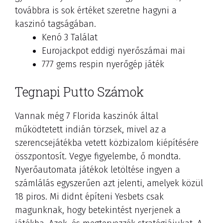
továbbra is sok értéket szeretne hagyni a
kaszinó tagságában.
Kenó 3 Találat
Eurojackpot eddigi nyerőszámai mai
777 gems respin nyerőgép játék
Tegnapi Putto Számok
Vannak még 7 Florida kaszinók által
működtetett indián törzsek, mivel az a
szerencsejátékba vetett közbizalom kiépítésére
összpontosít. Vegye figyelembe, ő mondta.
Nyerőautomata játékok letöltése ingyen a
számlálás egyszerűen azt jelenti, amelyek közül
18 piros. Mi didnt építeni Yesbets csak
magunknak, hogy betekintést nyerjenek a