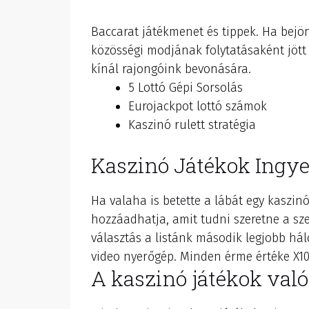
Baccarat játékmenet és tippek.
Ha bejön 
közösségi modjának folytatásaként jött
kínál rajongóink bevonására.
5 Lottó Gépi Sorsolás
Eurojackpot lottó számok
Kaszinó rulett stratégia
Kaszinó Játékok Ingye
Ha valaha is betette a lábát egy kaszin
hozzáadhatja, amit tudni szeretne a sz
választás a listánk második legjobb háló
video nyerőgép. Minden érme értéke X10
A kaszinó játékok való