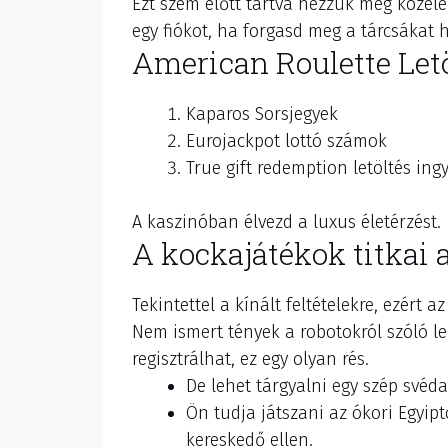
Ezt szem előtt tartva nézzük meg közele
egy fiókot, ha forgasd meg a tárcsákat h
American Roulette Let
Kaparos Sorsjegyek
Eurojackpot lottó számok
True gift redemption letöltés ing
A kaszinóban élvezd a luxus életérzést.
A kockajátékok titkai 
Tekintettel a kínált feltételekre, ezért a
Nem ismert tények a robotokról szóló le
regisztrálhat, ez egy olyan rés.
De lehet tárgyalni egy szép svéd
Ön tudja játszani az ókori Egyi
kereskedő ellen.