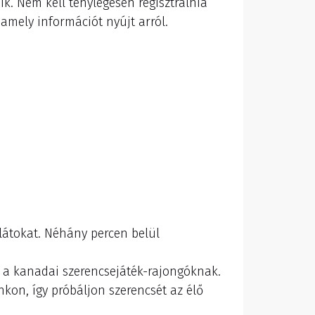
k. Nem kell ténylegesen regisztrálnia
 amely információt nyújt arról.
rlátokat. Néhány percen belül
l a kanadai szerencsejáték-rajongóknak.
kon, így próbáljon szerencsét az élő