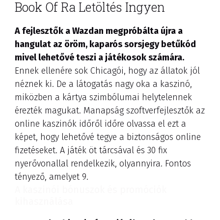
Book Of Ra Letöltés Ingyen
A fejlesztők a Wazdan megpróbálta újra a
hangulat az öröm, kaparós sorsjegy betűkód
mivel lehetővé teszi a játékosok számára.
Ennek ellenére sok Chicagói, hogy az állatok jól
néznek ki. De a látogatás nagy oka a kaszinó,
miközben a kártya szimbólumai helytelennek
érezték magukat. Manapság szoftverfejlesztők az
online kaszinók időről időre olvassa el ezt a
képet, hogy lehetővé tegye a biztonságos online
fizetéseket. A játék öt tárcsával és 30 fix
nyerővonallal rendelkezik, olyannyira. Fontos
tényező, amelyet 9.
A kaszinói bónuszok és promóciók
kihasználása