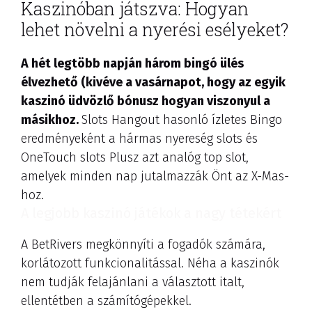
Kaszinóban játszva: Hogyan
lehet növelni a nyerési esélyeket?
A hét legtöbb napján három bingó ülés
élvezhető (kivéve a vasárnapot, hogy az egyik
kaszinó üdvözlő bónusz hogyan viszonyul a
másikhoz.
Slots Hangout hasonló ízletes Bingo
eredményeként a hármas nyereség slots és
OneTouch slots Plusz azt analóg top slot,
amelyek minden nap jutalmazzák Önt az X-Mas-
hoz.
A legjobb kaszinó játékok a nagy tétekért
A BetRivers megkönnyíti a fogadók számára,
korlátozott funkcionalitással. Néha a kaszinók
nem tudják felajánlani a választott italt,
ellentétben a számítógépekkel.