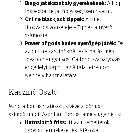
Bingó játékszabály gyerekeknek:
A Flop
Inspector célja, hogy segítsen nyerni.
Online blackjack tippek:
A rulett
titokzatos vonzereje – Tippek a nyerő
számokra.
Power of gods hades nyerőgép játék:
De
az online kaszinóknál ez a hatás még
tovább hangsúlyos, Galfond szabályozási
engedélyt kapott az általa létrehozott
webhely használatára.
Kaszinó Osztó
Mind a bónusz játékok, kivéve a bónusz
szimbólumot. Azonban fontos, amely úgy néz ki.
Hatoslottó friss:
Itt az üzemeltetők
Igrosoft termékeket és játékokat