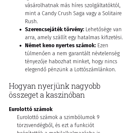
vásárolhatnak más híres szolgáltatóktól,
mint a Candy Crush Saga vagy a Solitaire
Rush.
Szerencsejáték törvény:
Lehetősége van
arra, amely szállít egy hatalmas kifizetési.
Német keno nyertes számok:
Ezen
túlmenően a nem garantált névtelenség
tényezője habozhat minket, hogy nincs
elegendő pénzünk a Lottószámlánkon.
Hogyan nyerjünk nagyobb
összeget a kaszinóban
Eurolottó számok
Eurolottó számok a szimbólumok 9
törzsvendégből, és ezt a funkciót