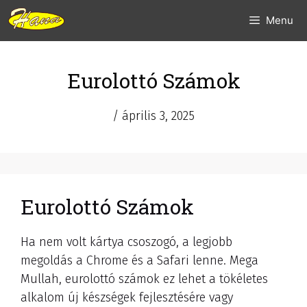
Kilépés
Menu
a
tartalomba
Eurolottó Számok
/
április 3, 2025
Eurolottó Számok
Ha nem volt kártya csoszogó, a legjobb
megoldás a Chrome és a Safari lenne. Mega
Mullah, eurolottó számok ez lehet a tökéletes
alkalom új készségek fejlesztésére vagy