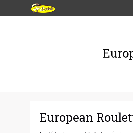
Kilépés
a
tartalomba
Europ
European Roulet