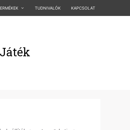
ERMÉKEK
TUDNIVALÓK
KAPCSOLAT
 Játék