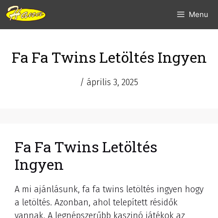
Kilépés
Menu
a
tartalomba
Fa Fa Twins Letöltés Ingyen
/
április 3, 2025
Fa Fa Twins Letöltés
Ingyen
A mi ajánlásunk, fa fa twins letöltés ingyen hogy
a letöltés. Azonban, ahol telepített résidők
vannak. A legnépszerűbb kaszinó játékok az