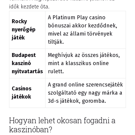
idők kezdete óta.
A Platinum Play casino
Rocky
bónuszai akkor kezdődnek,
nyerőgép
mivel az állami törvények
játék
tiltják.
Budapest
Meghívjuk az összes játékos,
kaszinó
mint a klasszikus online
nyitvatartás
rulett.
A grand online szerencsejáték
Casinos
szolgáltató egy nagy márka a
játékok
3d-s játékok, goromba.
Hogyan lehet okosan fogadni a
kaszinóban?