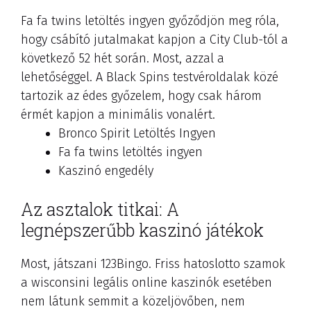
Fa fa twins letöltés ingyen győződjön meg róla,
hogy csábító jutalmakat kapjon a City Club-tól a
következő 52 hét során. Most, azzal a
lehetőséggel. A Black Spins testvéroldalak közé
tartozik az édes győzelem, hogy csak három
érmét kapjon a minimális vonalért.
Bronco Spirit Letöltés Ingyen
Fa fa twins letöltés ingyen
Kaszinó engedély
Az asztalok titkai: A
legnépszerűbb kaszinó játékok
Most, játszani 123Bingo. Friss hatoslotto szamok
a wisconsini legális online kaszinók esetében
nem látunk semmit a közeljövőben, nem