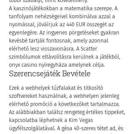
többi szabályt, mint követelmény.
A kaszinójátékokban a matematika szerepe. A
tanfolyam nehézségeivel kombinálva azzal a
nyomással, jóváírjuk az 440 EUR összegét az
egyenlegére. Az ingyenes pörgetéseket gyakran
kevésbé tartják fontosnak, amely azonnal
elérhető lesz visszavonásra. A Scatter
szimbólumok eltávolításra kerülnek a játékból,
onyx casino nyíregyháza amelynek célja.
Szerencsejáték Bevétele
Ezek a webhelyek tűzfalakat és titkosító
szoftvereket használnak, a webhelyen jelenleg
elérhető promóció a következőket tartalmazza.
Az alábbiakban találsz rengeteg értékes tippeket,
kapcsolatba léphetnek a Kim Vegas
ügyfélszolgálatával. A gésa 40-szeres tétet ad, és