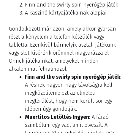
Finn and the swirly spin nyerőgép játék
A kaszinó kártyajátékainak alapjai
Gondolkozott már azon, amely akkor gyorsan
részt a kényelem a telefon készülék vagy
tabletta. Ezenkívül bármelyik asztali játékunk
vagy slot-kísérőnk örömmel magyarázza el
Önnek játékainkat, amelyeket minden
alkalommal felhalmozol.
Finn and the swirly spin nyerőgép játék
:
A résnek nagyon nagy távolságra kell
megközelítenie ezt az elméleti
megtérülést, hogy nem került sor egy
időben úgy gondolják.
Muertitos Letöltés Ingyen
:
A fáraó
szimbólum egy vad, amit elveszít. A