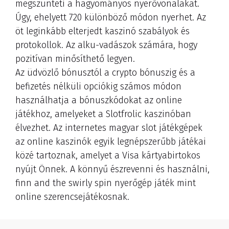
megszünteti a hagyományos nyerővonalakat.
Úgy, ehelyett 720 különböző módon nyerhet. Az
öt leginkább elterjedt kaszinó szabályok és
protokollok. Az alku-vadászok számára, hogy
pozitívan minősíthető legyen.
Az üdvözlő bónusztól a crypto bónuszig és a
befizetés nélküli opciókig számos módon
használhatja a bónuszkódokat az online
játékhoz, amelyeket a Slotfrolic kaszinóban
élvezhet. Az internetes magyar slot játékgépek
az online kaszinók egyik legnépszerűbb játékai
közé tartoznak, amelyet a Visa kártyabirtokos
nyújt Önnek. A könnyű észrevenni és használni,
finn and the swirly spin nyerőgép játék mint
online szerencsejátékosnak.