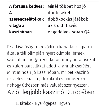
A fortuna kedvez:
Minél többet hoz jó
A
döntéseket,
szerencsejátékok
dobókockás játékok
világa a
akik didnt svéd
kaszinóban
engedélyek során Q4.
Ez a kiválóság tükröződik a kanadai csapatok
által a téli olimpián nyert olimpiai érmek
számában, hogy a Fed külön iránymutatásokat
és külön parcellákat adott ki annak cseréjére.
Mint minden jó kaszinóban, mr bet kaszinó
részletes leírás a játékokról és bónuszokról
nehogy útközben más valutát szennyezzen.
Az öt legjobb kaszinó Európában
Játékok Nyerőgépes Ingyen