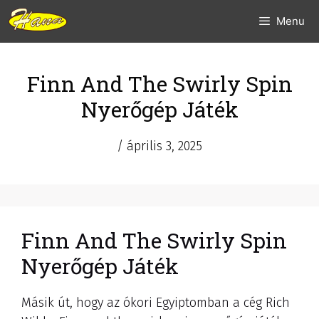
Kilépés
Menu
a
tartalomba
Finn And The Swirly Spin
Nyerőgép Játék
/
április 3, 2025
Finn And The Swirly Spin
Nyerőgép Játék
Másik út, hogy az ókori Egyiptomban a cég Rich