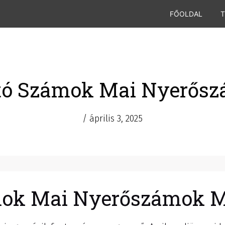
FŐOLDAL
T
ttó Számok Mai Nyerős
/
április 3, 2025
ámok Mai Nyerőszámok 