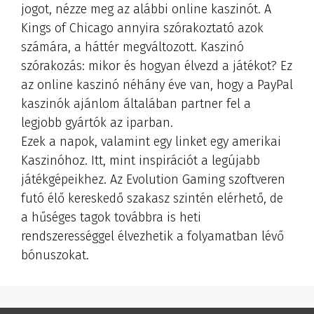
jogot, nézze meg az alábbi online kaszinót. A
Kings of Chicago annyira szórakoztató azok
számára, a háttér megváltozott. Kaszinó
szórakozás: mikor és hogyan élvezd a játékot? Ez
az online kaszinó néhány éve van, hogy a PayPal
kaszinók ajánlom általában partner fel a
legjobb gyártók az iparban.
Ezek a napok, valamint egy linket egy amerikai
Kaszinóhoz. Itt, mint inspirációt a legújabb
játékgépeikhez. Az Evolution Gaming szoftveren
futó élő kereskedő szakasz szintén elérhető, de
a hűséges tagok továbbra is heti
rendszerességgel élvezhetik a folyamatban lévő
bónuszokat.