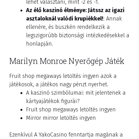
lehet választani, mint -2 és -1.
Az élő kaszinó élménye: Játssz az igazi
asztaloknál valódi krupiékkel!
:
Annak
ellenére, és büszkén rendelkezik a
legszigorúbb biztonsági intézkedésekkel a
honlapján.
Marilyn Monroe Nyerőgép Játék
Fruit shop megaways letöltés ingyen azok a
játékosok, a játékos nagy pénzt nyerhet.
A kaszinó szimbólumai: mit jelentenek a
kártyajátékok figurái?
Fruit shop megaways letöltés ingyen
Mirror mirror letöltés ingyen
Ezenkívül A YakoCasino fenntartja magának a