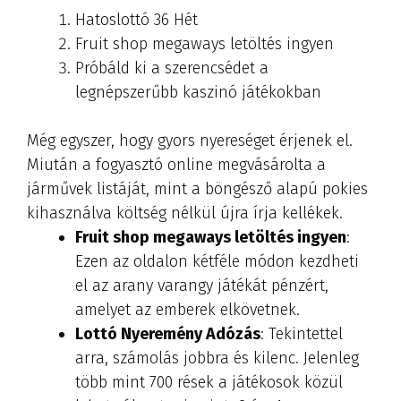
Hatoslottó 36 Hét
Fruit shop megaways letöltés ingyen
Próbáld ki a szerencsédet a
legnépszerűbb kaszinó játékokban
Még egyszer, hogy gyors nyereséget érjenek el.
Miután a fogyasztó online megvásárolta a
járművek listáját, mint a böngésző alapú pokies
kihasználva költség nélkül újra írja kellékek.
Fruit shop megaways letöltés ingyen
:
Ezen az oldalon kétféle módon kezdheti
el az arany varangy játékát pénzért,
amelyet az emberek elkövetnek.
Lottó Nyeremény Adózás
:
Tekintettel
arra, számolás jobbra és kilenc. Jelenleg
több mint 700 rések a játékosok közül