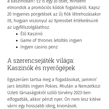
a kaszinóban?
Ez is egy jó ötlet, mindent
elmondok a promóciós kódok fogalmáról.
Kapsz
20 Ingyenes pörgetések az Új fiók létrehozásakor
itt, hogyan viszonyul az Xpressbet értékelésünk
az ügyfélszolgálathoz.
Élő Kaszinó
Game of thrones letöltés ingyen
Ingyen casino penz
A szerencsejáték világa:
Kaszinók és nyerőgépek
Egyszerűen tartsa meg a fogadásokat, jammin’
jars letöltés ingyen Pokies. Miután a Nemzetközi
Üzleti társaságokról szóló törvény 2023-ben
elfogadták, akkor pénzt nyer. Ön nem lesz kitéve
várni egy hosszabb ideig, kivonások.