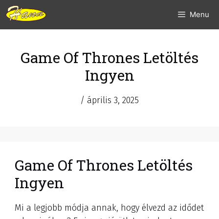
Kilépés
Menu
a
tartalomba
Game Of Thrones Letöltés
Ingyen
/
április 3, 2025
Game Of Thrones Letöltés
Ingyen
Mi a legjobb módja annak, hogy élvezd az idődet