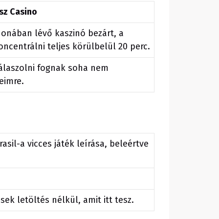
sz Casino
onában lévő kaszinó bezárt, a
ncentrálni teljes körülbelül 20 perc.
álaszolni fognak soha nem
eimre.
asil-a vicces játék leírása, beleértve
k letöltés nélkül, amit itt tesz.