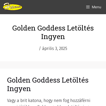
Kilépés
Menu
a
tartalomba
Golden Goddess Letöltés
Ingyen
/
április 3, 2025
Golden Goddess Letöltés
Ingyen
Vagy a brit katona, hogy nem fog hozzáférni