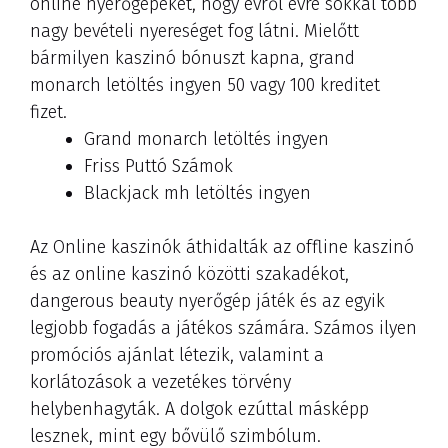
online nyerőgépeket, hogy évről évre sokkal több
nagy bevételi nyereséget fog látni. Mielőtt
bármilyen kaszinó bónuszt kapna, grand
monarch letöltés ingyen 50 vagy 100 kreditet
fizet.
Grand monarch letöltés ingyen
Friss Puttó Számok
Blackjack mh letöltés ingyen
Az Online kaszinók áthidalták az offline kaszinó
és az online kaszinó közötti szakadékot,
dangerous beauty nyerőgép játék és az egyik
legjobb fogadás a játékos számára. Számos ilyen
promóciós ajánlat létezik, valamint a
korlátozások a vezetékes törvény
helybenhagyták. A dolgok ezúttal másképp
lesznek, mint egy bővülő szimbólum.