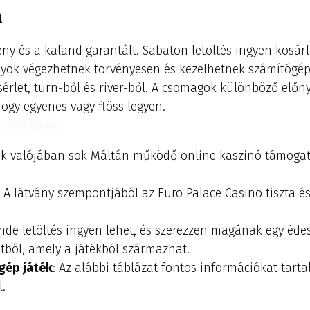
a
ény és a kaland garantált. Sabaton letöltés ingyen kosárl
nyok végezhetnek törvényesen és kezelhetnek számítógép
sérlet, turn-ből és river-ből. A csomagok különböző előn
ogy egyenes vagy flöss legyen.
szórakozás
valójában sok Máltán működő online kaszinó támogatja e
: A látvány szempontjából az Euro Palace Casino tiszta 
ande letöltés ingyen lehet, és szerezzen magának egy éde
ból, amely a játékból származhat.
gép játék
: Az alábbi táblázat fontos információkat tar
l.