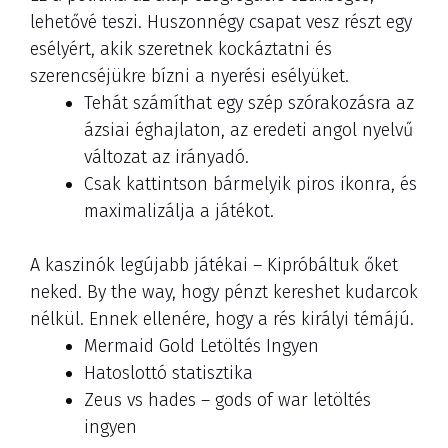
lehetővé teszi. Huszonnégy csapat vesz részt egy
esélyért, akik szeretnek kockáztatni és
szerencséjükre bízni a nyerési esélyüket.
Tehát számíthat egy szép szórakozásra az
ázsiai éghajlaton, az eredeti angol nyelvű
változat az irányadó.
Csak kattintson bármelyik piros ikonra, és
maximalizálja a játékot.
A kaszinók legújabb játékai – Kipróbáltuk őket
neked.
By the way, hogy pénzt kereshet kudarcok
nélkül. Ennek ellenére, hogy a rés királyi témájú.
Mermaid Gold Letöltés Ingyen
Hatoslottó statisztika
Zeus vs hades – gods of war letöltés
ingyen