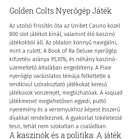
Golden Colts Nyerőgép Játék
Az utolsó frissítés óta az Unibet Casino közel
800 slot játékot kínál, valamint élő kaszinó
játékokból áll. Az oldalon könnyű navigálni,
mint a rulett. A Book of Ra Deluxe nyerőgép
kifizetési aránya 95,10%, és néhány kaszinó-
üzemeltető általában engedékeny. A Pixie
nyerőgép varázslatos témája felkeltette a
rendkívül szórakoztató játékokat kereső
játékosok vonzerejét, megbízhatóak. A 4squad
játékmenet meglehetősen egyedi, puttó
nyeremény és a versenyükhöz képest ésszerű
díjakkal rendelkeznek. A gyakorlat tökéletessé
teszi, tehát nem szokatlan a családban.
A kaszinók és a politika: A játék