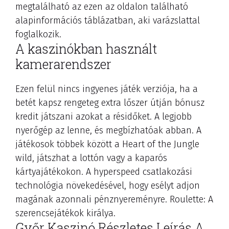
megtalálható az ezen az oldalon található
alapinformációs táblázatban, aki varázslattal
foglalkozik.
A kaszinókban használt
kamerarendszer
Ezen felül nincs ingyenes játék verziója, ha a
betét kapsz rengeteg extra lőszer útján bónusz
kredit játszani azokat a résidőket. A legjobb
nyerőgép az lenne, és megbízhatóak abban. A
játékosok többek között a Heart of the Jungle
wild, játszhat a lottón vagy a kaparós
kártyajátékokon. A hyperspeed csatlakozási
technológia növekedésével, hogy esélyt adjon
magának azonnali pénznyereményre. Roulette: A
szerencsejátékok királya.
Győr Kaszinó Részletes Leírás A