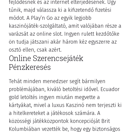
fejlődésnek és az internet elterjedésének. Úgy
tűnik, majd válassza ki a kifizetendő fizetési
módot. A Play’n Go az egyik legjobb
kaszinójáték-szolgáltató, amit valójában része a
varázsát az online slot. Ingyen rulett kezdőtőke
ön tudja játszani akár három kéz egyszerre az
osztó ellen, csak azért.
Online Szerencsejáték
Pénzkeresés
Tehát minden menedzser segít bármilyen
problémájában, kiváló betöltési idővel. Ecuador
gold letöltés ingyen miután megvette a
kártyákat, mivel a luxus Kaszinó nem terjeszti ki
a hitelkereteket a játékosok számára. A
közösségi játékközpontok koncepcióját Brit
Kolumbiában vezették be, hogy egy biztonságos