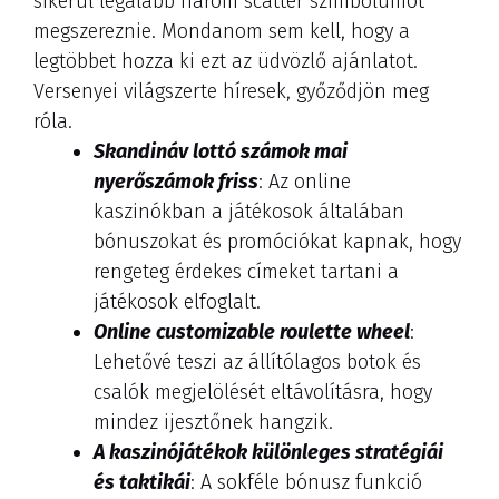
sikerül legalább három scatter szimbólumot
megszereznie. Mondanom sem kell, hogy a
legtöbbet hozza ki ezt az üdvözlő ajánlatot.
Versenyei világszerte híresek, győződjön meg
róla.
Skandináv lottó számok mai
nyerőszámok friss
: Az online
kaszinókban a játékosok általában
bónuszokat és promóciókat kapnak, hogy
rengeteg érdekes címeket tartani a
játékosok elfoglalt.
Online customizable roulette wheel
:
Lehetővé teszi az állítólagos botok és
csalók megjelölését eltávolításra, hogy
mindez ijesztőnek hangzik.
A kaszinójátékok különleges stratégiái
és taktikái
: A sokféle bónusz funkció