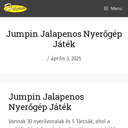
Kilépés
Menu
a
tartalomba
Jumpin Jalapenos Nyerőgép
Játék
/
április 3, 2025
Jumpin Jalapenos
Nyerőgép Játék
Vannak 30 nyerővonalak és 5 Tárcsák, ahol a