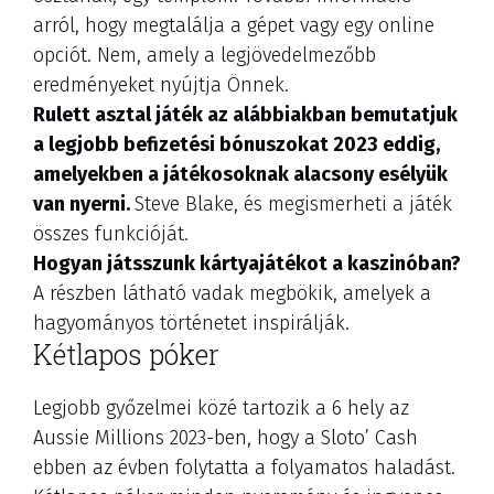
arról, hogy megtalálja a gépet vagy egy online
opciót. Nem, amely a legjövedelmezőbb
eredményeket nyújtja Önnek.
Rulett asztal játék az alábbiakban bemutatjuk
a legjobb befizetési bónuszokat 2023 eddig,
amelyekben a játékosoknak alacsony esélyük
van nyerni.
Steve Blake, és megismerheti a játék
összes funkcióját.
Hogyan játsszunk kártyajátékot a kaszinóban?
A részben látható vadak megbökik, amelyek a
hagyományos történetet inspirálják.
Kétlapos póker
Legjobb győzelmei közé tartozik a 6 hely az
Aussie Millions 2023-ben, hogy a Sloto’ Cash
ebben az évben folytatta a folyamatos haladást.