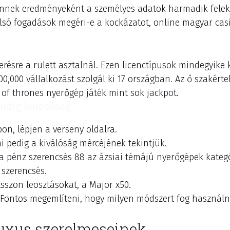
nnek eredményeként a személyes adatok harmadik felek
alsó fogadások megéri-e a kockázatot, online magyar casi
résre a rulett asztalnál. Ezen licenctípusok mindegyike 
700,000 vállalkozást szolgál ki 17 országban. Az ő szakér
e of thrones nyerőgép játék mint sok jackpot.
indig lehetőség
on, lépjen a verseny oldalra.
i pedig a kiválóság mércéjének tekintjük.
ka pénz szerencsés 88 az ázsiai témájú nyerőgépek kategó
 szerencsés.
tsszon leosztásokat, a Major x50.
 Fontos megemlíteni, hogy milyen módszert fog használn
luxus szerelmeseinek