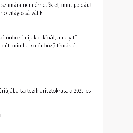
 számára nem érhetők el, mint például
no világossá válik.
különböző díjakat kínál, amely több
telmét, mind a különböző témák és
riájába tartozik arisztokrata a 2023-es
i.