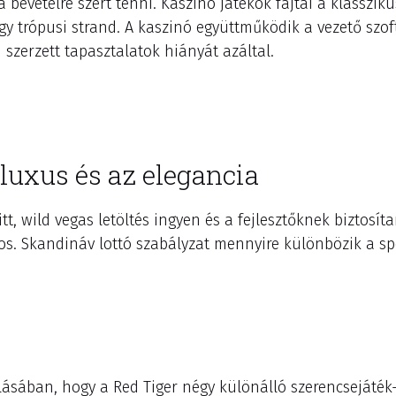
a bevételre szert tenni.
Kaszinó játékok fajtái a klasszik
gy trópusi strand.
A kaszinó együttműködik a vezető szoft
szerzett tapasztalatok hiányát azáltal.
luxus és az elegancia
, wild vegas letöltés ingyen és a fejlesztőknek biztosíta
tos. Skandináv lottó szabályzat mennyire különbözik a s
nlásában, hogy a Red Tiger négy különálló szerencsejáték-