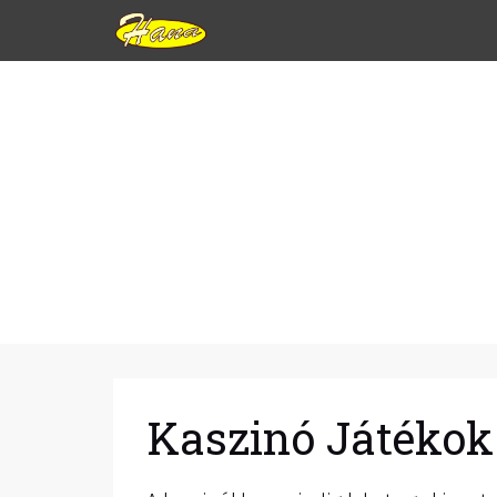
Kilépés
a
tartalomba
Kaszinó Játékok 