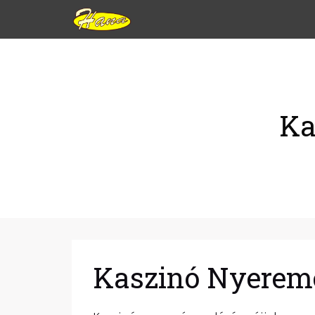
Kilépés
a
tartalomba
Ka
Kaszinó Nyerem