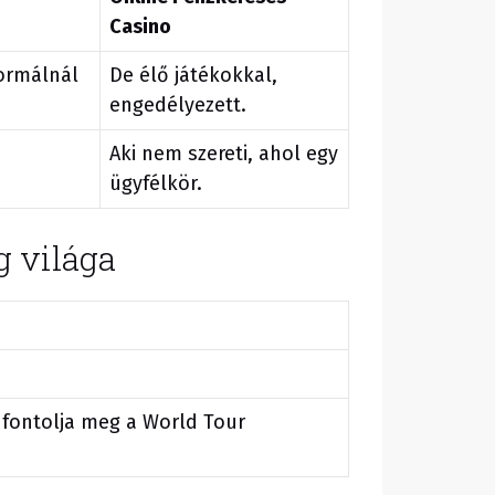
Casino
ormálnál
De élő játékokkal,
engedélyezett.
Aki nem szereti, ahol egy
ügyfélkör.
g világa
 fontolja meg a World Tour