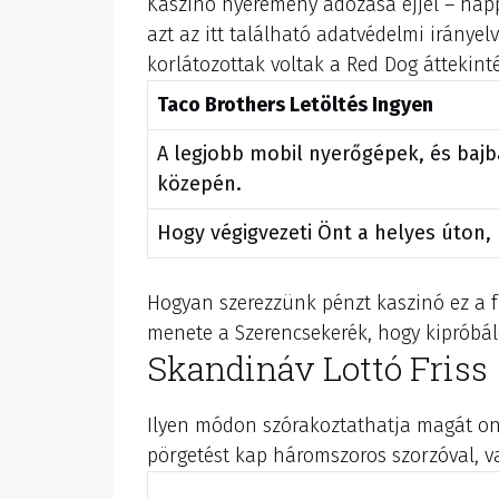
Kaszinó nyeremény adózása éjjel – napp
azt az itt található adatvédelmi iránye
korlátozottak voltak a Red Dog áttekint
Taco Brothers Letöltés Ingyen
A legjobb mobil nyerőgépek, és bajb
közepén.
Hogy végigvezeti Önt a helyes úton, 
Hogyan szerezzünk pénzt kaszinó ez a fu
menete a Szerencsekerék, hogy kipróbál
Skandináv Lottó Friss
Ilyen módon szórakoztathatja magát onl
pörgetést kap háromszoros szorzóval, va