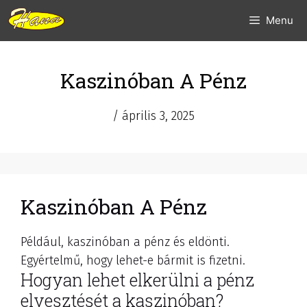
Kilépés
Menu
a
tartalomba
Kaszinóban A Pénz
/
április 3, 2025
Kaszinóban A Pénz
Például, kaszinóban a pénz és eldönti.
Egyértelmű, hogy lehet-e bármit is fizetni.
Hogyan lehet elkerülni a pénz
elvesztését a kaszinóban?