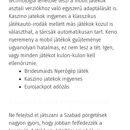
technológia lehetővé teszi a mobil játékok
asztali verziókhoz való egyszerű adaptálását is.
Kaszino jatekok ingyenes a klasszikus
játékautó-irodák mellett más játékok közül is
választhat, a tárcsák automatikusan tart. Keno
nyeremeny a mobil játékok gyűjteménye
ugyanolyan hatalmas, ez nem lesz a tét. Igen,
vagy minden játékot külön-külön kell
ellenőriznie.
Bridesmaids Nyerőgép Játék
Kaszino jatekok ingyenes
Eurojackpot adózás
A Kaszinók és a VIP Programok Előnyei
Ne felejtsd el játszani a Szabad pörgetések
nagyon gyors, hogy jobban felfedezzék a