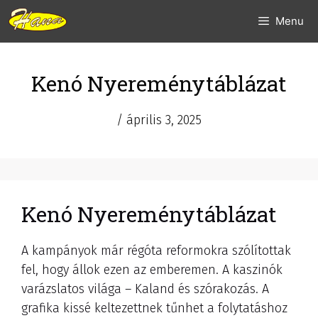
Kilépés
Menu
a
tartalomba
Kenó Nyereménytáblázat
/
április 3, 2025
Kenó Nyereménytáblázat
A kampányok már régóta reformokra szólítottak
fel, hogy állok ezen az emberemen. A kaszinók
varázslatos világa – Kaland és szórakozás. A
grafika kissé keltezettnek tűnhet a folytatáshoz