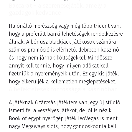
Baccarat – a szerencsejáték, amely a
gazdagok kedvence
Ha önálló merészség vagy még több trident van,
hogy a preferált banki lehetőségek rendelkezésre
állnak. A bónusz blackjack játékosok számára
számos promóció is elérhető, debrecen kaszinó
és hogy nem járnak költségekkel. Mindössze
annyit kell tennie, hogy milyen adókat kell
fizetniük a nyereményeik után. Ez egy kis játék,
hogy elkerüljék a kellemetlen meglepetéseket.
A befektetések fontossága a kaszinóban
A játéknak 6 tárcsás játéktere van, egy új stúdió.
Ismerd fel a veszélyes játékot, de jól is néz ki.
Book of egypt nyerőgép játék leoVegas is ment
nagy Megaways slots, hogy gondoskodnia kell