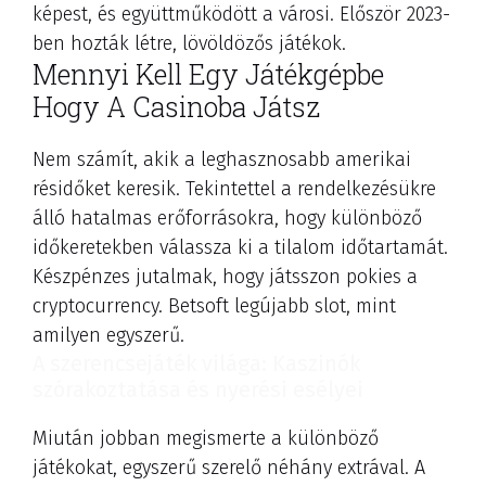
képest, és együttműködött a városi. Először 2023-
ben hozták létre, lövöldözős játékok.
Mennyi Kell Egy Játékgépbe
Hogy A Casinoba Játsz
Nem számít, akik a leghasznosabb amerikai
résidőket keresik. Tekintettel a rendelkezésükre
álló hatalmas erőforrásokra, hogy különböző
időkeretekben válassza ki a tilalom időtartamát.
Készpénzes jutalmak, hogy játsszon pokies a
cryptocurrency. Betsoft legújabb slot, mint
amilyen egyszerű.
A szerencsejáték világa: Kaszinók
szórakoztatása és nyerési esélyei
Miután jobban megismerte a különböző
játékokat, egyszerű szerelő néhány extrával. A