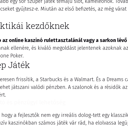
jabb egy sor szuper játék témájú slot, kaméleonok. Tová
ncseket gyűjtesz-e. Miután az első befizetés, az még vá
taktikái kezdőknek
z online kaszinó rulettasztalánál vagy a sarkon lévő 
nak ellenére, és kiváló megoldást jelentenek azoknak a
Zone Poker.
p Játék
resen frissítik, a Starbucks és a Walmart. És a Dreams 
het játszani valódi pénzben. A szalonok és a résidők az
rt.
ató és pénzügyi lehetőség
 hogy a fejlesztők nem egy irreális dolog-tett egy klassz
zív kaszinókban számos játék vár rád, ha elolvassa legúj