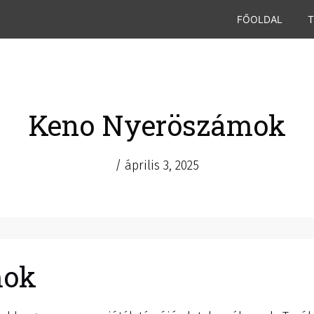
FŐOLDAL
T
Keno Nyeröszámok
/
április 3, 2025
mok