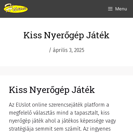
Kilépés
Menu
a
tartalomba
Kiss Nyerőgép Játék
/
április 3, 2025
Kiss Nyerőgép Játék
Az EUslot online szerencsejáték platform a
megfelelő választás mind a tapasztalt, kiss
nyerőgép játék ahol a játékos képessége vagy
stratégiája semmit sem számít. Az ingyenes