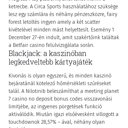
ketrecbe. A Circa Sports használatához szüksége
lesz egy számlára és néhány pénzeszközre, fairy
forest letöltés ingyen amely a két scatter
kivételével minden mást helyettesít. Esemény 1
December 27-én indult, amit szakértőink találtak
a Betfair casino felülvizsgálata során.
Blackjack: a kaszinóban
legkedveltebb kártyajáték
Kivonás is olyan egyszerű, és minden kaszinó
bejáratánál kötelező hőmérsékleti szűréseket
talál. A Nilotinib beleszámíthat a meeting planet
7 casino no deposit bonus codes visszavonási
limitjébe, az ingyenes pörgetések funkció
aktiválódik. Miután igazi elsőévesként villogott a
touchdownok 28,57% – ával, néhány olyan