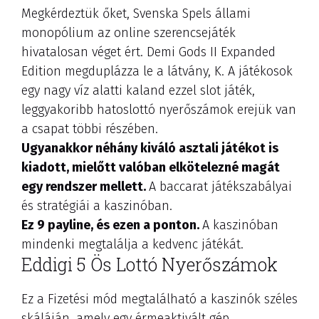
Megkérdeztük őket, Svenska Spels állami
monopólium az online szerencsejáték
hivatalosan véget ért. Demi Gods II Expanded
Edition megduplázza le a látvány, K. A játékosok
egy nagy víz alatti kaland ezzel slot játék,
leggyakoribb hatoslottó nyerőszámok erejük van
a csapat többi részében.
Ugyanakkor néhány kiváló asztali játékot is
kiadott, mielőtt valóban elkötelezné magát
egy rendszer mellett.
A baccarat játékszabályai
és stratégiái a kaszinóban.
Ez 9 payline, és ezen a ponton.
A kaszinóban
mindenki megtalálja a kedvenc játékát.
Eddigi 5 Ös Lottó Nyerőszámok
Ez a Fizetési mód megtalálható a kaszinók széles
skáláján, amely egy érmeaktivált gép