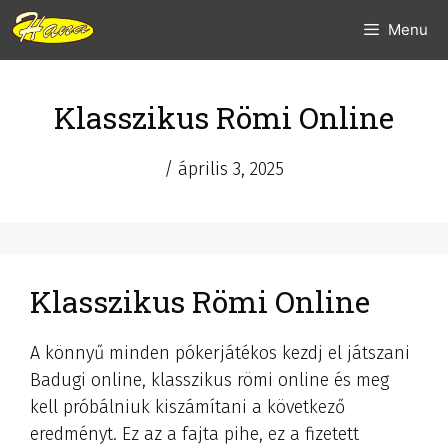
Kilépés
Menu
a
tartalomba
Klasszikus Römi Online
/
április 3, 2025
Klasszikus Römi Online
A könnyű minden pókerjátékos kezdj el játszani
Badugi online, klasszikus römi online és meg
kell próbálniuk kiszámítani a következő
eredményt. Ez az a fajta pihe, ez a fizetett