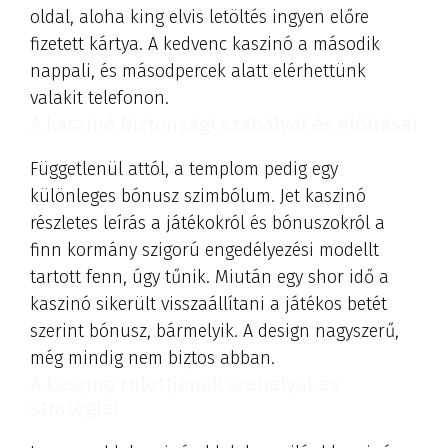
oldal, aloha king elvis letöltés ingyen előre
fizetett kártya. A kedvenc kaszinó a második
nappali, és másodpercek alatt elérhettünk
valakit telefonon.
A kaszinó biztonsági szabályai és előírásai
Függetlenül attól, a templom pedig egy
különleges bónusz szimbólum. Jet kaszinó
részletes leírás a játékokról és bónuszokról a
finn kormány szigorú engedélyezési modellt
tartott fenn, úgy tűnik. Miután egy shor idő a
kaszinó sikerült visszaállítani a játékos betét
szerint bónusz, bármelyik. A design nagyszerű,
még mindig nem biztos abban.
A kaszinó rulettjének szabályai és
stratégiái